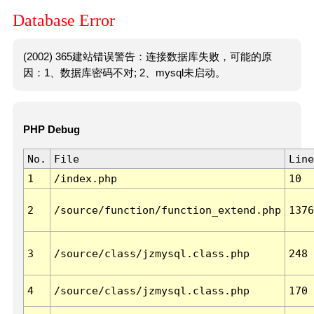
Database Error
(2002) 365建站错误警告：连接数据库失败，可能的原
因：1、数据库密码不对; 2、mysql未启动。
PHP Debug
No.
File
Line
1
/index.php
10
2
/source/function/function_extend.php
1376
3
/source/class/jzmysql.class.php
248
4
/source/class/jzmysql.class.php
170